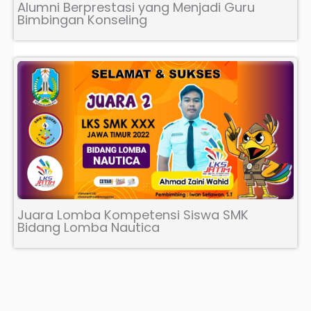
Alumni Berprestasi yang Menjadi Guru
Bimbingan Konseling
Juara Lomba Kompetensi Siswa SMK
Bidang Lomba Nautica