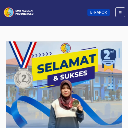
Skip
to
content
E-RAPOR