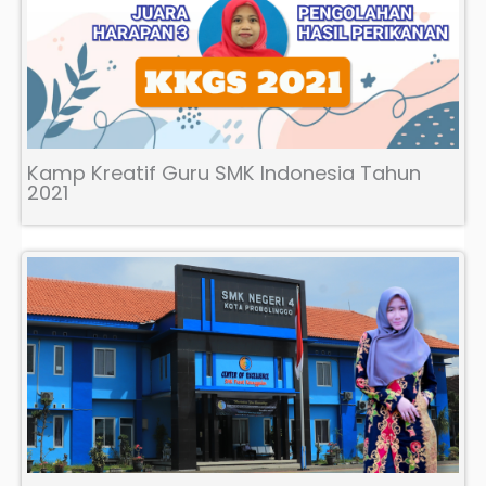
Kamp Kreatif Guru SMK Indonesia Tahun
2021