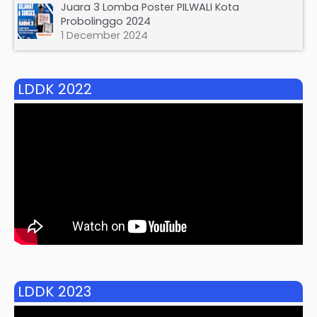
Juara 3 Lomba Poster PILWALI Kota
Probolinggo 2024
1 December 2024
LDDK 2022
LDDK 2023