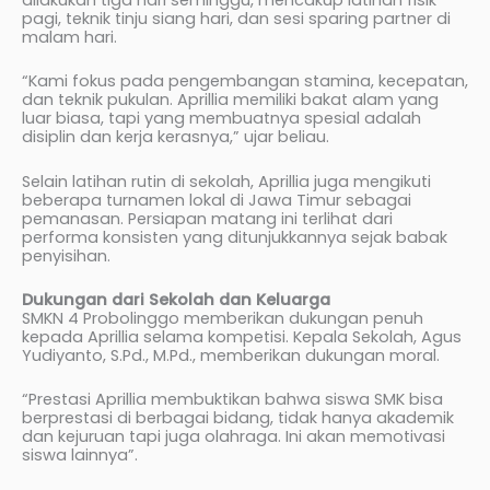
pagi, teknik tinju siang hari, dan sesi sparing partner di
malam hari.
“Kami fokus pada pengembangan stamina, kecepatan,
dan teknik pukulan. Aprillia memiliki bakat alam yang
luar biasa, tapi yang membuatnya spesial adalah
disiplin dan kerja kerasnya,” ujar beliau.
Selain latihan rutin di sekolah, Aprillia juga mengikuti
beberapa turnamen lokal di Jawa Timur sebagai
pemanasan. Persiapan matang ini terlihat dari
performa konsisten yang ditunjukkannya sejak babak
penyisihan.
Dukungan dari Sekolah dan Keluarga
SMKN 4 Probolinggo memberikan dukungan penuh
kepada Aprillia selama kompetisi. Kepala Sekolah, Agus
Yudiyanto, S.Pd., M.Pd., memberikan dukungan moral.
“Prestasi Aprillia membuktikan bahwa siswa SMK bisa
berprestasi di berbagai bidang, tidak hanya akademik
dan kejuruan tapi juga olahraga. Ini akan memotivasi
siswa lainnya”.