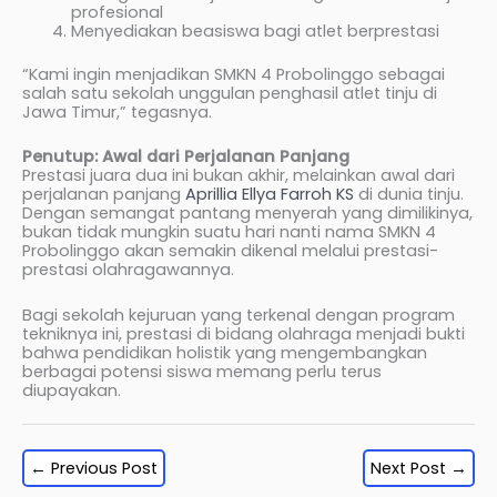
profesional
Menyediakan beasiswa bagi atlet berprestasi
“Kami ingin menjadikan SMKN 4 Probolinggo sebagai
salah satu sekolah unggulan penghasil atlet tinju di
Jawa Timur,” tegasnya.
Penutup: Awal dari Perjalanan Panjang
Prestasi juara dua ini bukan akhir, melainkan awal dari
perjalanan panjang
Aprillia Ellya Farroh KS
di dunia tinju.
Dengan semangat pantang menyerah yang dimilikinya,
bukan tidak mungkin suatu hari nanti nama SMKN 4
Probolinggo akan semakin dikenal melalui prestasi-
prestasi olahragawannya.
Bagi sekolah kejuruan yang terkenal dengan program
tekniknya ini, prestasi di bidang olahraga menjadi bukti
bahwa pendidikan holistik yang mengembangkan
berbagai potensi siswa memang perlu terus
diupayakan.
←
Previous Post
Next Post
→