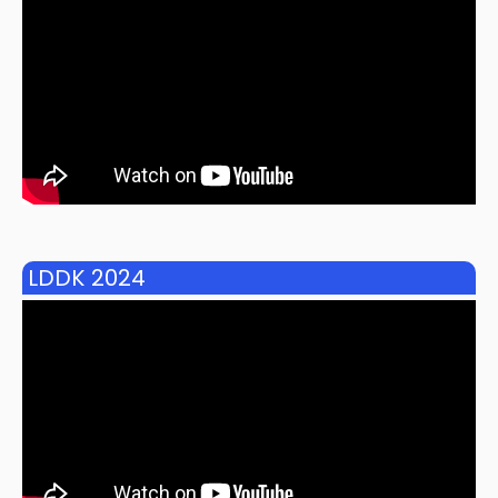
LDDK 2024