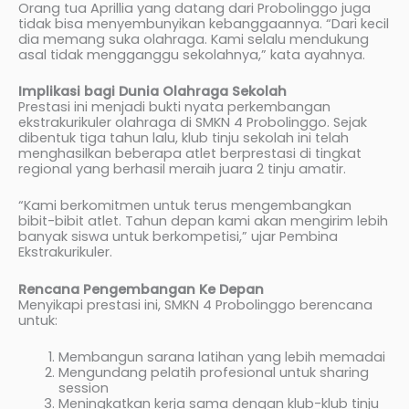
Orang tua Aprillia yang datang dari Probolinggo juga
tidak bisa menyembunyikan kebanggaannya. “Dari kecil
dia memang suka olahraga. Kami selalu mendukung
asal tidak mengganggu sekolahnya,” kata ayahnya.
Implikasi bagi Dunia Olahraga Sekolah
Prestasi ini menjadi bukti nyata perkembangan
ekstrakurikuler olahraga di SMKN 4 Probolinggo. Sejak
dibentuk tiga tahun lalu, klub tinju sekolah ini telah
menghasilkan beberapa atlet berprestasi di tingkat
regional yang berhasil meraih juara 2 tinju amatir.
“Kami berkomitmen untuk terus mengembangkan
bibit-bibit atlet. Tahun depan kami akan mengirim lebih
banyak siswa untuk berkompetisi,” ujar Pembina
Ekstrakurikuler.
Rencana Pengembangan Ke Depan
Menyikapi prestasi ini, SMKN 4 Probolinggo berencana
untuk:
Membangun sarana latihan yang lebih memadai
Mengundang pelatih profesional untuk sharing
session
Meningkatkan kerja sama dengan klub-klub tinju