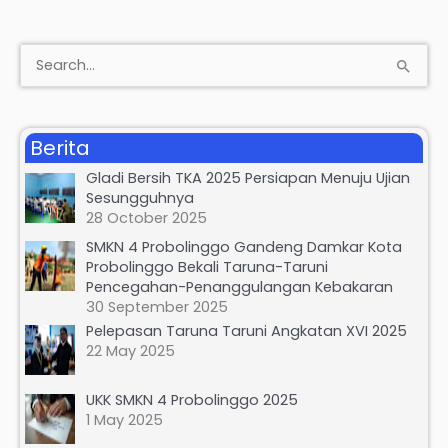
S
e
a
Berita
r
Gladi Bersih TKA 2025 Persiapan Menuju Ujian
c
Sesungguhnya
h
28 October 2025
f
SMKN 4 Probolinggo Gandeng Damkar Kota
Probolinggo Bekali Taruna-Taruni
o
Pencegahan-Penanggulangan Kebakaran
r
30 September 2025
:
Pelepasan Taruna Taruni Angkatan XVI 2025
22 May 2025
UKK SMKN 4 Probolinggo 2025
1 May 2025