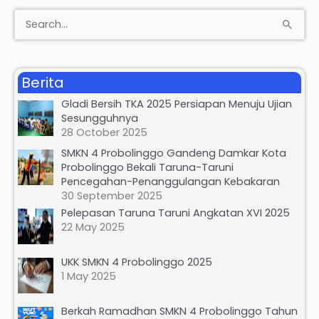
S
e
a
Berita
r
Gladi Bersih TKA 2025 Persiapan Menuju Ujian
c
Sesungguhnya
h
28 October 2025
f
SMKN 4 Probolinggo Gandeng Damkar Kota
Probolinggo Bekali Taruna-Taruni
o
Pencegahan-Penanggulangan Kebakaran
r
30 September 2025
:
Pelepasan Taruna Taruni Angkatan XVI 2025
22 May 2025
UKK SMKN 4 Probolinggo 2025
1 May 2025
Berkah Ramadhan SMKN 4 Probolinggo Tahun