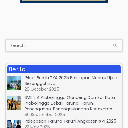
S
e
a
Berita
r
Gladi Bersih TKA 2025 Persiapan Menuju Ujian
c
Sesungguhnya
h
28 October 2025
f
SMKN 4 Probolinggo Gandeng Damkar Kota
Probolinggo Bekali Taruna-Taruni
o
Pencegahan-Penanggulangan Kebakaran
r
30 September 2025
:
Pelepasan Taruna Taruni Angkatan XVI 2025
22 May 2025