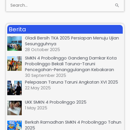
S
e
a
Berita
r
Gladi Bersih TKA 2025 Persiapan Menuju Ujian
c
Sesungguhnya
h
28 October 2025
f
SMKN 4 Probolinggo Gandeng Damkar Kota
Probolinggo Bekali Taruna-Taruni
o
Pencegahan-Penanggulangan Kebakaran
r
30 September 2025
:
Pelepasan Taruna Taruni Angkatan XVI 2025
22 May 2025
UKK SMKN 4 Probolinggo 2025
1 May 2025
Berkah Ramadhan SMKN 4 Probolinggo Tahun
2025