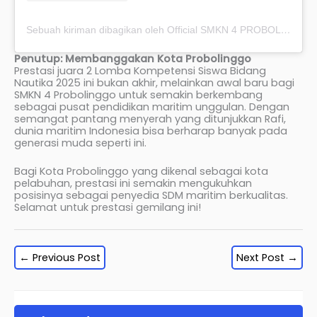
Sebuah kiriman dibagikan oleh Official SMKN 4 PROBOLINGGO (@official_smkn4prob)
Penutup: Membanggakan Kota Probolinggo
Prestasi juara 2 Lomba Kompetensi Siswa Bidang
Nautika 2025 ini bukan akhir, melainkan awal baru bagi
SMKN 4 Probolinggo untuk semakin berkembang
sebagai pusat pendidikan maritim unggulan. Dengan
semangat pantang menyerah yang ditunjukkan Rafi,
dunia maritim Indonesia bisa berharap banyak pada
generasi muda seperti ini.
Bagi Kota Probolinggo yang dikenal sebagai kota
pelabuhan, prestasi ini semakin mengukuhkan
posisinya sebagai penyedia SDM maritim berkualitas.
Selamat untuk prestasi gemilang ini!
←
Previous Post
Next Post
→