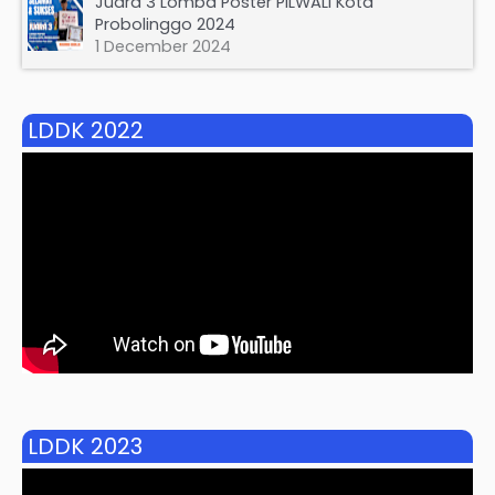
Juara 3 Lomba Poster PILWALI Kota
Probolinggo 2024
1 December 2024
LDDK 2022
LDDK 2023