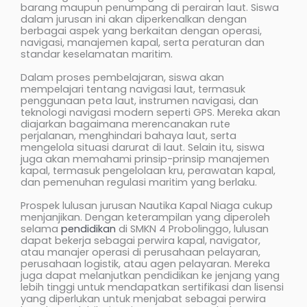
barang maupun penumpang di perairan laut. Siswa
dalam jurusan ini akan diperkenalkan dengan
berbagai aspek yang berkaitan dengan operasi,
navigasi, manajemen kapal, serta peraturan dan
standar keselamatan maritim.
Dalam proses pembelajaran, siswa akan
mempelajari tentang navigasi laut, termasuk
penggunaan peta laut, instrumen navigasi, dan
teknologi navigasi modern seperti GPS. Mereka akan
diajarkan bagaimana merencanakan rute
perjalanan, menghindari bahaya laut, serta
mengelola situasi darurat di laut. Selain itu, siswa
juga akan memahami prinsip-prinsip manajemen
kapal, termasuk pengelolaan kru, perawatan kapal,
dan pemenuhan regulasi maritim yang berlaku.
Prospek lulusan jurusan Nautika Kapal Niaga cukup
menjanjikan. Dengan keterampilan yang diperoleh
selama
pendidikan
di SMKN 4 Probolinggo, lulusan
dapat bekerja sebagai perwira kapal, navigator,
atau manajer operasi di perusahaan pelayaran,
perusahaan logistik, atau agen pelayaran. Mereka
juga dapat melanjutkan pendidikan ke jenjang yang
lebih tinggi untuk mendapatkan sertifikasi dan lisensi
yang diperlukan untuk menjabat sebagai perwira