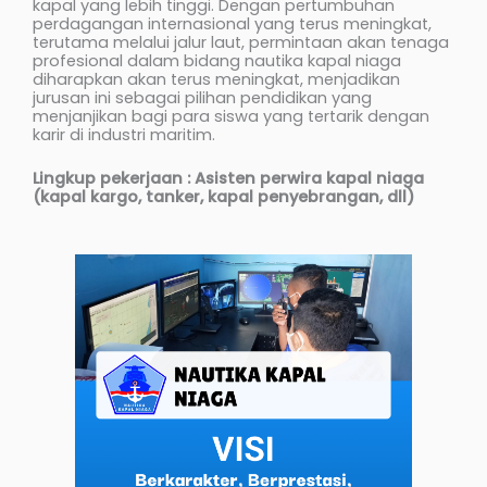
kapal yang lebih tinggi. Dengan pertumbuhan
perdagangan internasional yang terus meningkat,
terutama melalui jalur laut, permintaan akan tenaga
profesional dalam bidang nautika kapal niaga
diharapkan akan terus meningkat, menjadikan
jurusan ini sebagai pilihan pendidikan yang
menjanjikan bagi para siswa yang tertarik dengan
karir di industri maritim.
Lingkup pekerjaan : Asisten perwira kapal niaga
(kapal kargo, tanker, kapal penyebrangan, dll)