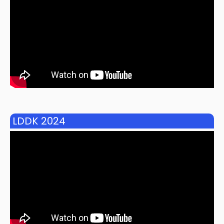
LDDK 2024