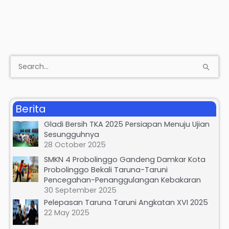
S
e
a
Berita
r
Gladi Bersih TKA 2025 Persiapan Menuju Ujian
c
Sesungguhnya
h
28 October 2025
f
SMKN 4 Probolinggo Gandeng Damkar Kota
Probolinggo Bekali Taruna-Taruni
o
Pencegahan-Penanggulangan Kebakaran
r
30 September 2025
:
Pelepasan Taruna Taruni Angkatan XVI 2025
22 May 2025