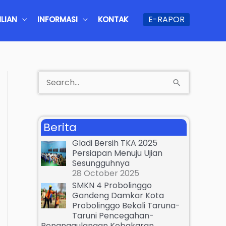
E-RAPOR
LIAN
INFORMASI
KONTAK
S
e
a
Berita
r
Gladi Bersih TKA 2025
c
Persiapan Menuju Ujian
Sesungguhnya
h
28 October 2025
f
SMKN 4 Probolinggo
Gandeng Damkar Kota
o
Probolinggo Bekali Taruna-
r
Taruni Pencegahan-
Penanggulangan Kebakaran