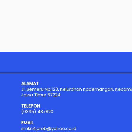
ALAMAT
Jl. Semeru No.123, Kelurahan Kademangan, Kecam
Jawa Timur 67224
TELEPON
(0335) 437820
EMAIL
smkn4.prob@yahoo.co.id