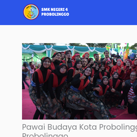
Skip
to
content
Pawai Budaya Kota Probolingg
Probolinggo