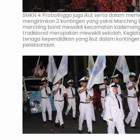
SMKN 4 Probolinggo juga ikut serta dalam mem
mengirimkan 2 kontingen yang yakni Marching Ba
marching band mewakili kecamatan kademanga
tradisional merupakan mewakili sekolah. Kegiatan 
tenaga kependidikan yang ikut dalam kontinge
pelaksanaan.