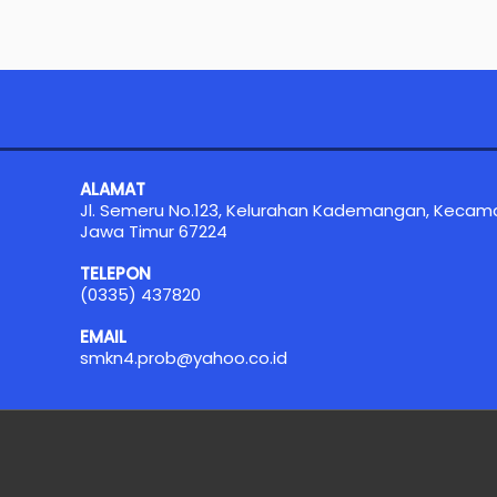
ALAMAT
Jl. Semeru No.123, Kelurahan Kademangan, Kecam
Jawa Timur 67224
TELEPON
(0335) 437820
EMAIL
smkn4.prob@yahoo.co.id