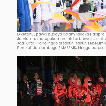
Diketahui, pawai budaya dalam rangka Hadipro ke
Jumlah itu merupakan jumlah terbanyak, sejak
Jadi Kota Probolinggo di tahun-tahun sebelumn
Pemkot dan lembaga SMA/SMK, hingga berasal 