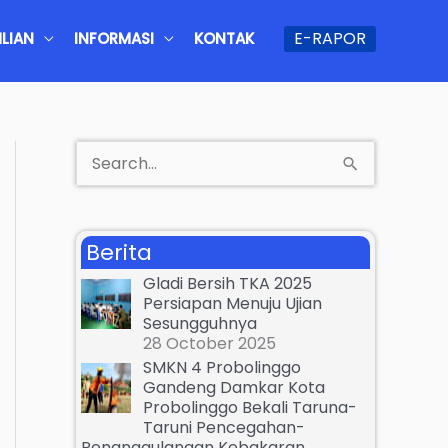
E-RAPOR
LIAN
INFORMASI
KONTAK
S
e
a
Berita
r
Gladi Bersih TKA 2025
c
Persiapan Menuju Ujian
Sesungguhnya
h
28 October 2025
f
SMKN 4 Probolinggo
Gandeng Damkar Kota
o
Probolinggo Bekali Taruna-
r
Taruni Pencegahan-
Penanggulangan Kebakaran