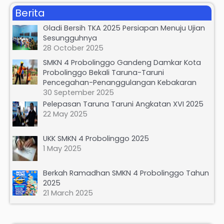
a
Berita
r
Gladi Bersih TKA 2025 Persiapan Menuju Ujian
c
Sesungguhnya
h
28 October 2025
f
SMKN 4 Probolinggo Gandeng Damkar Kota
Probolinggo Bekali Taruna-Taruni
o
Pencegahan-Penanggulangan Kebakaran
r
30 September 2025
:
Pelepasan Taruna Taruni Angkatan XVI 2025
22 May 2025
UKK SMKN 4 Probolinggo 2025
1 May 2025
Berkah Ramadhan SMKN 4 Probolinggo Tahun
2025
21 March 2025