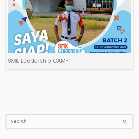
SMK Leadership CAMP
S
e